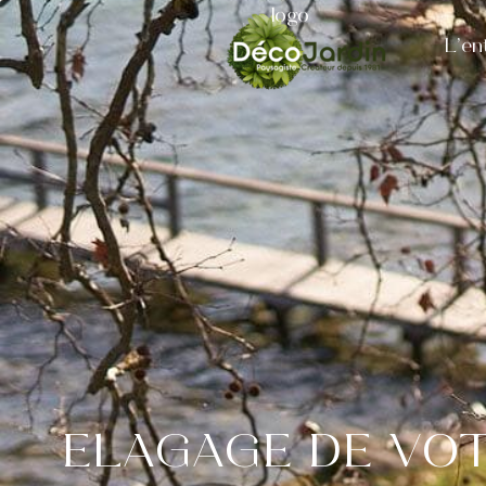
logo
L’en
ELAGAGE DE VO