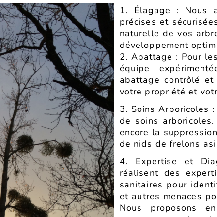
1. Élagage : Nous a
précises et sécurisée
naturelle de vos arbre
développement optim
2. Abattage : Pour le
équipe expérimenté
abattage contrôlé et
votre propriété et votr
3. Soins Arboricoles
de soins arboricoles,
encore la suppression
de nids de frelons asi
4. Expertise et Dia
réalisent des expert
sanitaires pour identi
et autres menaces pot
Nous proposons ens